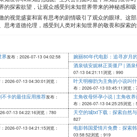
界的探索欲望，让观众感受到未知世界带来的神秘感和吸
激的视觉盛宴和富有思考的剧情吸引了观众的眼球。这部
、思考道德伦理，感受到人类对未知世界的敬畏和探索的
世界
婉丽80年代电影：追寻岁月
发布：2026-07-13 04:02:58
酒泉镇安妮林正英僵尸 | 酒
07-13 04:21:11
浏览：990
叶天明柳韵为主角的小说叫什
2026-07-13 04:30:01
浏览：
布：2026-07-13 03:45:11
浏览：7
剧不卡的最佳应用推荐
主角收母怀孕小说 | 主角
发布：
布：2026-07-13 04:25:25
浏览：5
天空的城txt下载：探索自然
-07-13 04:22:16
浏览：780
827
电影韩国爱情片免费：探索韩
2026-07-13 04:21:15
浏览：
03:58:52
浏览：919